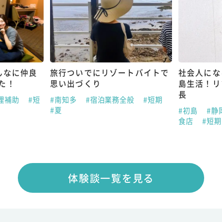
んなに仲良
旅行ついでにリゾートバイトで
社会人にな
た！
思い出づくり
島生活！リ
長
理補助
#短
#南知多
#宿泊業務全般
#短期
#夏
#初島
#静
食店
#短
体験談一覧を見る