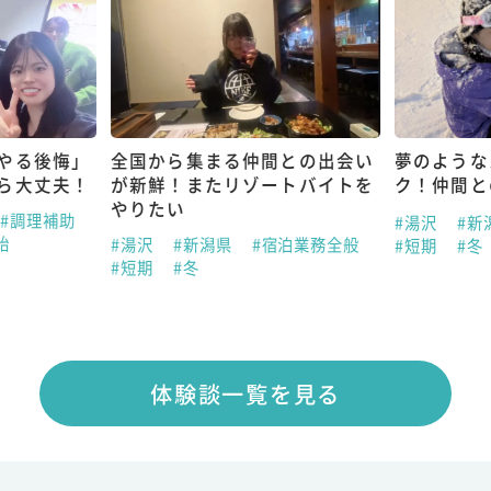
やる後悔」
全国から集まる仲間との出会い
夢のような
ら大丈夫！
が新鮮！またリゾートバイトを
ク！仲間と
やりたい
#調理補助
#湯沢
#新
始
#湯沢
#新潟県
#宿泊業務全般
#短期
#冬
#短期
#冬
体験談一覧を見る