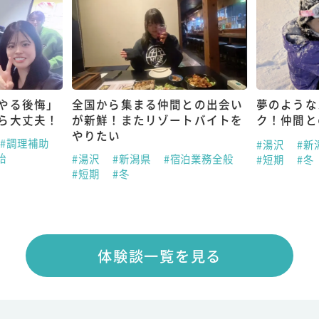
やる後悔」
全国から集まる仲間との出会い
夢のような
ら大丈夫！
が新鮮！またリゾートバイトを
ク！仲間と
やりたい
#調理補助
#湯沢
#新
始
#湯沢
#新潟県
#宿泊業務全般
#短期
#冬
#短期
#冬
体験談一覧を見る