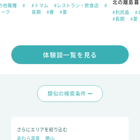
北の離島暮
の他職種
#
#トマム
#レストラン・飲食店
#
ィーク
長期
#春
#夏
#利尻島
#
#長期
#夏
体験談一覧を見る
類似の検索条件
さらにエリアを絞り込む
あわら温泉
勝山