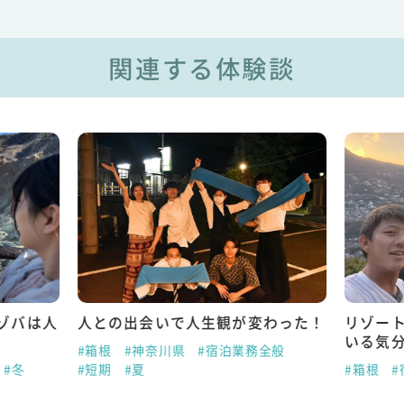
関連する体験談
ゾバは人
人との出会いで人生観が変わった！
リゾー
いる気
#箱根
#神奈川県
#宿泊業務全般
#冬
#短期
#夏
#箱根