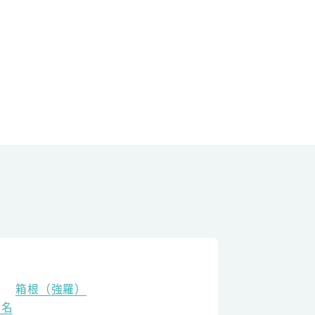
箱根（強羅）
老名