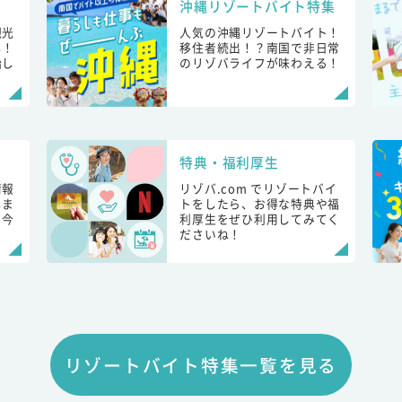
沖縄リゾートバイト特集
観光
人気の沖縄リゾートバイト！
し！
移住者続出！？南国で非日常
始し
のリゾバライフが味わえる！
特典・福利厚生
情報
リゾバ.com でリゾートバイ
しま
トをしたら、お得な特典や福
も今
利厚生をぜひ利用してみてく
ださいね！
リゾートバイト特集一覧を見る