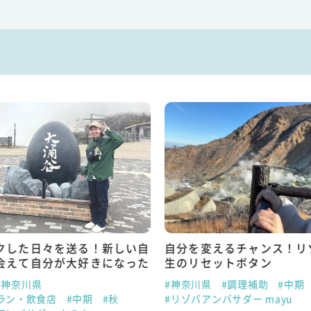
クした日々を送る！新しい自
自分を変えるチャンス！リ
会えて自分が大好きになった
生のリセットボタン
#神奈川県
#神奈川県
#調理補助
#中期
ラン・飲食店
#中期
#秋
#リゾバアンバサダー mayu