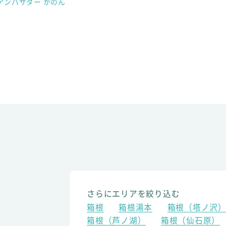
アンバサダー かのん
さらにエリアを絞り込む
箱根
箱根湯本
箱根（塔ノ沢
箱根（芦ノ湖）
箱根（仙石原）