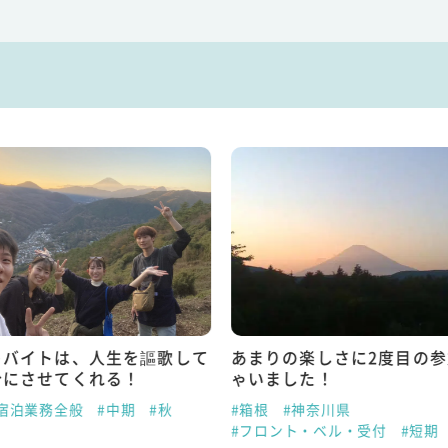
トバイトは、人生を謳歌して
あまりの楽しさに2度目の
分にさせてくれる！
ゃいました！
#宿泊業務全般
#中期
#秋
#箱根
#神奈川県
#フロント・ベル・受付
#短期