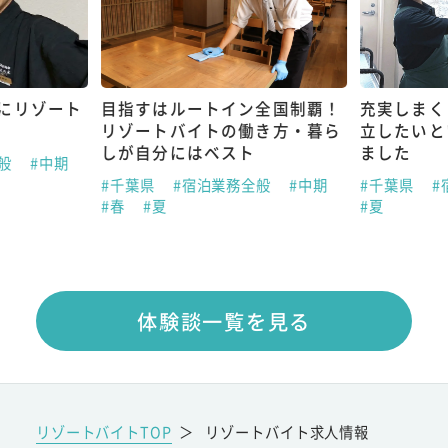
にリゾート
目指すはルートイン全国制覇！
充実しまく
リゾートバイトの働き方・暮ら
立したいと
しが自分にはベスト
ました
全般
#中期
#千葉県
#宿泊業務全般
#中期
#千葉県
#
#春
#夏
#夏
体験談一覧を見る
リゾートバイトTOP
＞
リゾートバイト求人情報