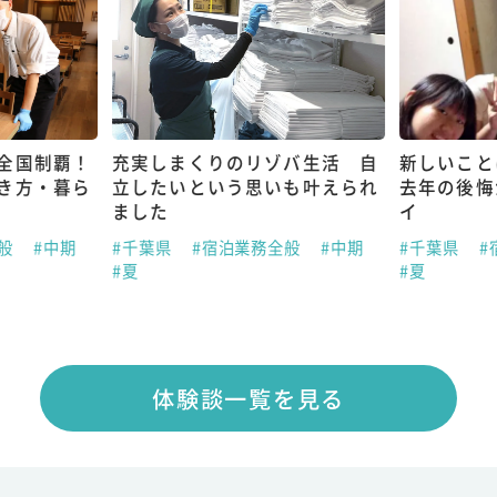
全国制覇！
充実しまくりのリゾバ生活 自
新しいこと
き方・暮ら
立したいという思いも叶えられ
去年の後悔
ました
イ
全般
#中期
#千葉県
#宿泊業務全般
#中期
#千葉県
#
#夏
#夏
体験談一覧を見る