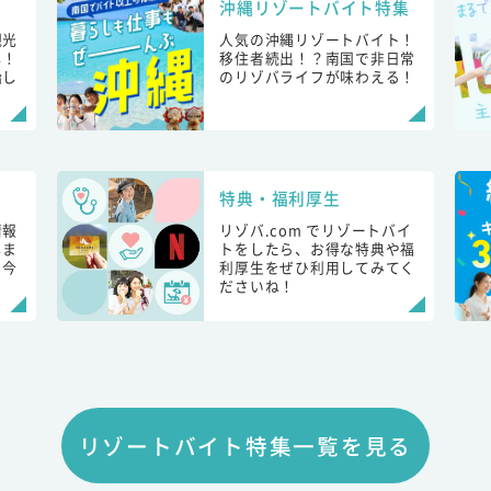
沖縄リゾートバイト特集
観光
人気の沖縄リゾートバイト！
し！
移住者続出！？南国で非日常
始し
のリゾバライフが味わえる！
特典・福利厚生
情報
リゾバ.com でリゾートバイ
しま
トをしたら、お得な特典や福
も今
利厚生をぜひ利用してみてく
ださいね！
リゾートバイト特集一覧を見る