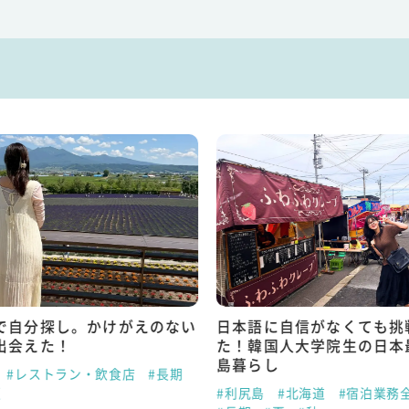
で自分探し。かけがえのない
日本語に自信がなくても挑
出会えた！
た！韓国人大学院生の日本
島暮らし
#レストラン・飲食店
#長期
夏
#利尻島
#北海道
#宿泊業務