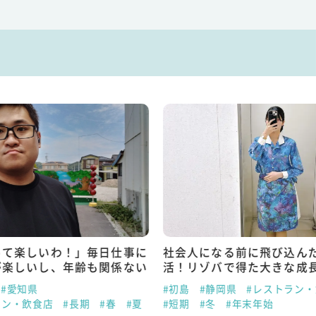
って楽しいわ！」毎日仕事に
社会人になる前に飛び込ん
が楽しいし、年齢も関係ない
活！リゾバで得た大きな成
#愛知県
#初島
#静岡県
#レストラン
ラン・飲食店
#長期
#春
#夏
#短期
#冬
#年末年始