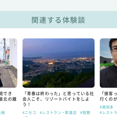
関連する体験談
戦でき
「青春は終わった」と思っている社
「接客
最北の離
会人こそ、リゾートバイトをしよ
行くの
う！
#南知多
全般
#ニセコ
#レストラン・飲食店
#短期
#レスト