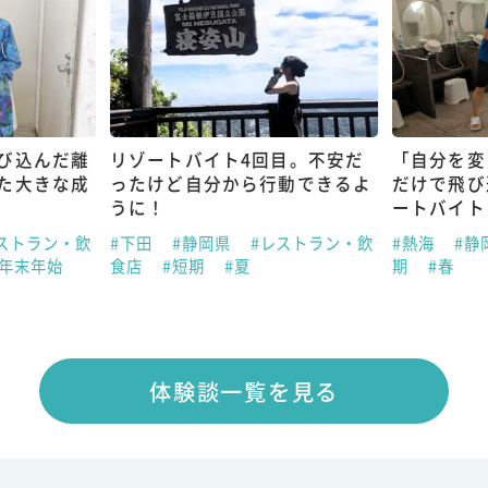
び込んだ離
リゾートバイト4回目。不安だ
「自分を変
た大きな成
ったけど自分から行動できるよ
だけで飛び
うに！
ートバイト
ストラン・飲
#下田
#静岡県
#レストラン・飲
#熱海
#静
#年末年始
食店
#短期
#夏
期
#春
体験談一覧を見る