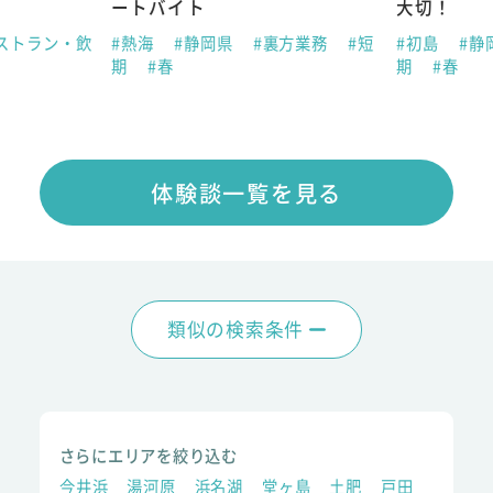
ートバイト
大切！
ストラン・飲
#熱海
#静岡県
#裏方業務
#短
#初島
#静
期
#春
期
#春
体験談一覧を見る
類似の検索条件
さらにエリアを絞り込む
今井浜
湯河原
浜名湖
堂ヶ島
土肥
戸田