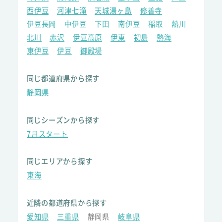
西伊豆
河津七滝
天城湯ヶ島
修善寺
伊豆長岡
中伊豆
下田
南伊豆
稲取
熱川
北川
赤沢
伊豆高原
伊東
初島
熱海
東伊豆
伊豆
御殿場
同じ都道府県から探す
静岡県
同じシーズンから探す
7月スタート
同じエリアから探す
東海
近隣の都道府県から探す
愛知県
三重県
静岡県
岐阜県