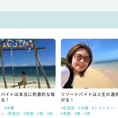
トバイトは本当に刺激的な毎
リゾートバイトは人生の選
れる！
がる！
島
#沖縄
#石垣島
#沖縄
#レストラン
ラン・飲食店
#長期
#夏
#秋
#長期
#春
#夏