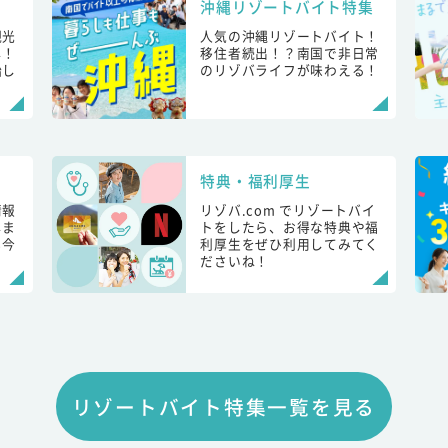
沖縄リゾートバイト特集
観光
人気の沖縄リゾートバイト！
し！
移住者続出！？南国で非日常
始し
のリゾバライフが味わえる！
特典・福利厚生
情報
リゾバ.com でリゾートバイ
しま
トをしたら、お得な特典や福
も今
利厚生をぜひ利用してみてく
ださいね！
リゾートバイト特集一覧を見る