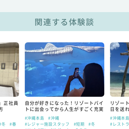
関連する体験談
」正社員
自分が好きになった！リゾートバイ
リゾー
方
トに出会ってから人生がすごく充実
日を送
#沖縄本島
#沖縄
#沖縄本
#冬
#春
#レジャー施設スタッフ
#短期
#冬
#レスト