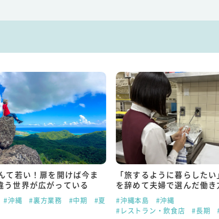
なんて若い！扉を開けば今ま
「旅するように暮らしたい
違う世界が広がっている
を辞めて夫婦で選んだ働き
#沖縄
#裏方業務
#中期
#夏
#沖縄本島
#沖縄
#レストラン・飲食店
#長期