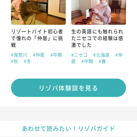
リゾートバイト初心者
生の英語にも触れられ
で憧れの「仲居」に挑
たニセコでの経験は感
戦
激でした
#鬼怒川
#仲居
#中期
#ニセコ
#北海道
#仲
#秋
#冬
居
#中期
#春
リゾバ体験談を見る
あわせて読みたい！リゾバガイド