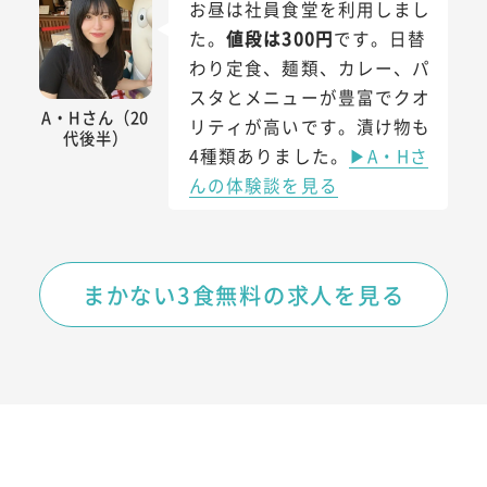
お昼は社員食堂を利用しまし
た。
値段は300円
です。日替
わり定食、麺類、カレー、パ
スタとメニューが豊富でクオ
A・Hさん（20
リティが高いです。漬け物も
代後半）
4種類ありました。
▶A・Hさ
んの体験談を見る
まかない3食無料の求人を見る