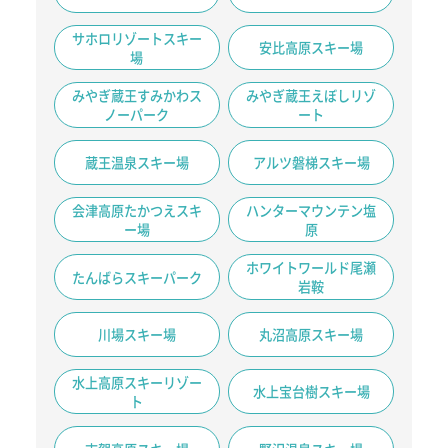
サホロリゾートスキー
安比高原スキー場
場
みやぎ蔵王すみかわス
みやぎ蔵王えぼしリゾ
ノーパーク
ート
蔵王温泉スキー場
アルツ磐梯スキー場
会津高原たかつえスキ
ハンターマウンテン塩
ー場
原
ホワイトワールド尾瀬
たんばらスキーパーク
岩鞍
川場スキー場
丸沼高原スキー場
水上高原スキーリゾー
水上宝台樹スキー場
ト