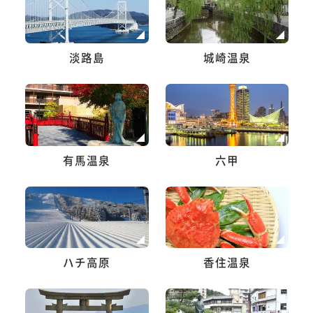
淡路島
城崎温泉
有馬温泉
六甲
ハチ高原
香住温泉