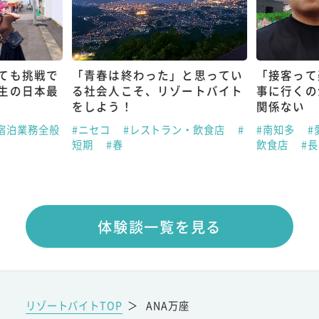
ても挑戦で
「青春は終わった」と思ってい
「接客って
生の日本最
る社会人こそ、リゾートバイト
事に行くの
をしよう！
関係ない
宿泊業務全般
#ニセコ
#レストラン・飲食店
#
#南知多
#
短期
#春
飲食店
#
体験談一覧を見る
リゾートバイトTOP
＞
ANA万座