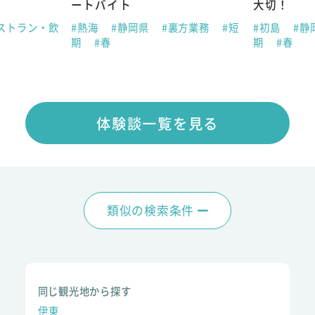
ートバイト
大切！
ストラン・飲
#熱海
#静岡県
#裏方業務
#短
#初島
#静
期
#春
期
#春
体験談一覧を見る
類似の検索条件
同じ観光地から探す
伊東