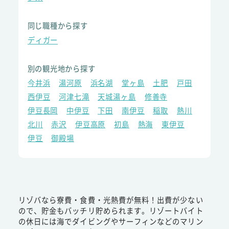
同じ職種から探す
ディガー
別の観光地から探す
今井浜
湯河原
浜名湖
堂ヶ島
土肥
戸田
西伊豆
河津七滝
天城湯ヶ島
修善寺
伊豆長岡
中伊豆
下田
南伊豆
稲取
熱川
北川
赤沢
伊豆高原
初島
熱海
東伊豆
伊豆
御殿場
リゾバなら寮費・食費・光熱費が無料！出費が少ない
ので、貯金もバッチリ貯められます。リゾートバイト
の休日には海でダイビングやサーフィンなどのマリン