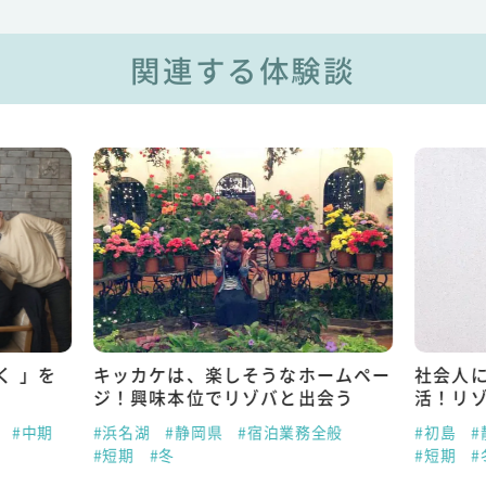
関連する体験談
く 」を
キッカケは、楽しそうなホームペー
社会人
ジ！興味本位でリゾバと出会う
活！リ
#中期
#浜名湖
#静岡県
#宿泊業務全般
#初島
#
#短期
#冬
#短期
#