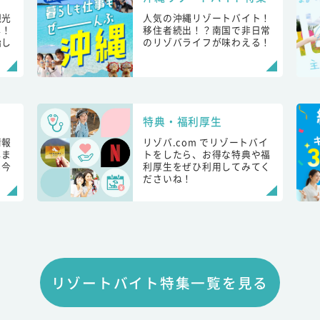
観光
人気の沖縄リゾートバイト！
し！
移住者続出！？南国で非日常
始し
のリゾバライフが味わえる！
特典・福利厚生
情報
リゾバ.com でリゾートバイ
しま
トをしたら、お得な特典や福
も今
利厚生をぜひ利用してみてく
ださいね！
リゾートバイト特集一覧を見る