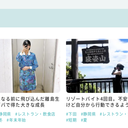
になる前に飛び込んだ離島生
リゾートバイト4回目。不
ゾバで得た大きな成長
けど自分から行動できるよ
静岡県
#レストラン・飲食店
#下田
#静岡県
#レストラン
冬
#年末年始
#短期
#夏