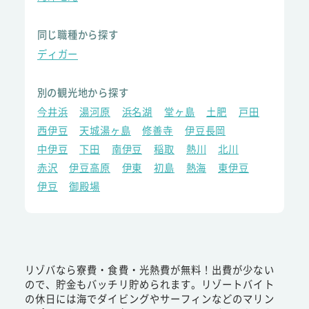
同じ職種から探す
ディガー
別の観光地から探す
今井浜
湯河原
浜名湖
堂ヶ島
土肥
戸田
西伊豆
天城湯ヶ島
修善寺
伊豆長岡
中伊豆
下田
南伊豆
稲取
熱川
北川
赤沢
伊豆高原
伊東
初島
熱海
東伊豆
伊豆
御殿場
リゾバなら寮費・食費・光熱費が無料！出費が少ない
ので、貯金もバッチリ貯められます。リゾートバイト
の休日には海でダイビングやサーフィンなどのマリン