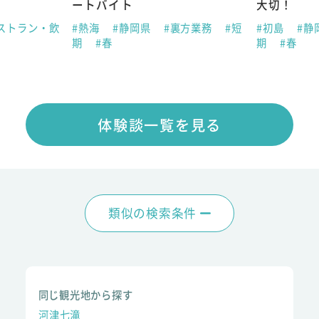
ートバイト
大切！
ストラン・飲
#熱海
#静岡県
#裏方業務
#短
#初島
#静
期
#春
期
#春
体験談一覧を見る
類似の検索条件
同じ観光地から探す
河津七滝