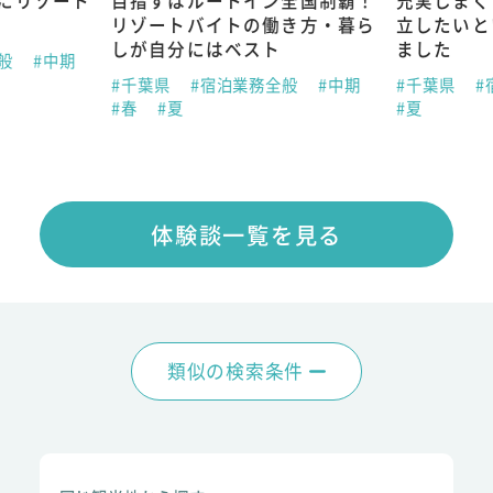
にリゾート
目指すはルートイン全国制覇！
充実しまく
リゾートバイトの働き方・暮ら
立したいと
しが自分にはベスト
ました
全般
#中期
#千葉県
#宿泊業務全般
#中期
#千葉県
#
#春
#夏
#夏
体験談一覧を見る
類似の検索条件