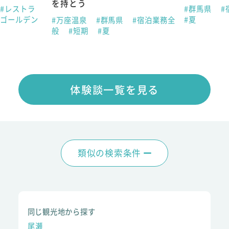
を持とう
#レストラ
#群馬県
#
#ゴールデン
#夏
#万座温泉
#群馬県
#宿泊業務全
般
#短期
#夏
体験談一覧を見る
類似の検索条件
同じ観光地から探す
尾瀬