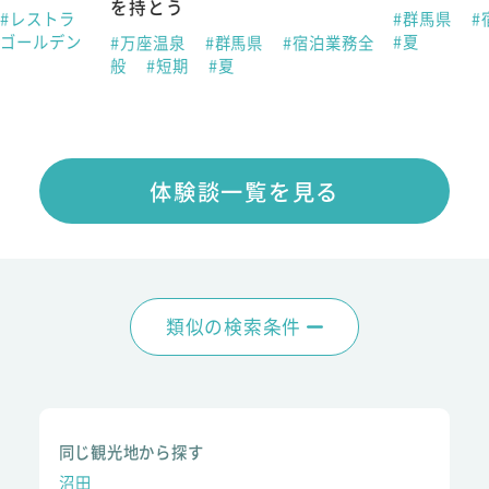
を持とう
#レストラ
#群馬県
#
#ゴールデン
#夏
#万座温泉
#群馬県
#宿泊業務全
般
#短期
#夏
体験談一覧を見る
類似の検索条件
同じ観光地から探す
沼田