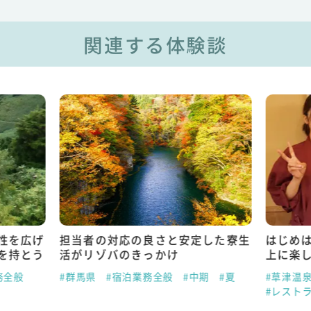
関連する体験談
性を広げ
担当者の対応の良さと安定した寮生
はじめ
を持とう
活がリゾバのきっかけ
上に楽
務全般
#群馬県
#宿泊業務全般
#中期
#夏
#草津温
#レスト