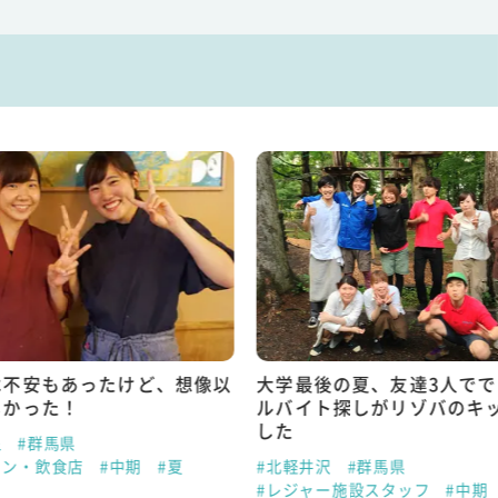
は不安もあったけど、想像以
大学最後の夏、友達3人で
しかった！
ルバイト探しがリゾバのキ
した
泉
#群馬県
ラン・飲食店
#中期
#夏
#北軽井沢
#群馬県
#レジャー施設スタッフ
#中期