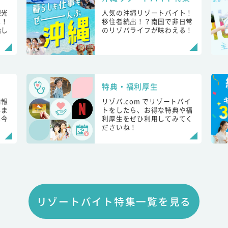
観光
人気の沖縄リゾートバイト！
し！
移住者続出！？南国で非日常
始し
のリゾバライフが味わえる！
特典・福利厚生
情報
リゾバ.com でリゾートバイ
しま
トをしたら、お得な特典や福
も今
利厚生をぜひ利用してみてく
ださいね！
リゾートバイト特集一覧を見る