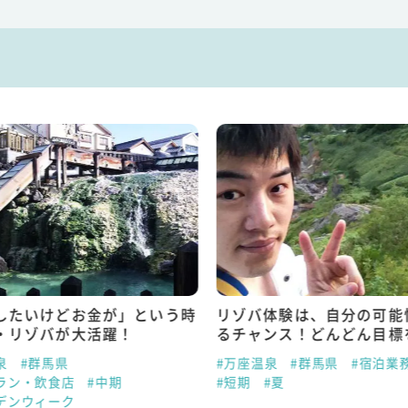
したいけどお金が」という時
リゾバ体験は、自分の可能
・リゾバが大活躍！
るチャンス！どんどん目標
泉
#群馬県
#万座温泉
#群馬県
#宿泊業
ラン・飲食店
#中期
#短期
#夏
デンウィーク