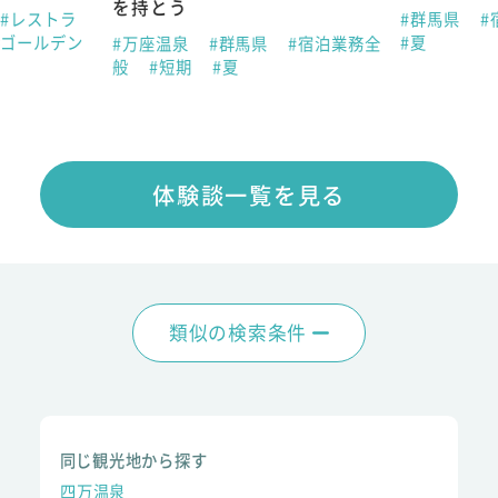
を持とう
#レストラ
#群馬県
#
#ゴールデン
#夏
#万座温泉
#群馬県
#宿泊業務全
般
#短期
#夏
体験談一覧を見る
類似の検索条件
同じ観光地から探す
四万温泉