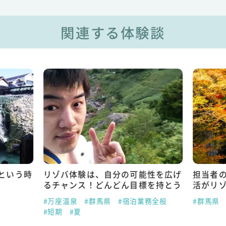
関連する体験談
という時
リゾバ体験は、自分の可能性を広げ
担当者
るチャンス！どんどん目標を持とう
活がリ
#万座温泉
#群馬県
#宿泊業務全般
#群馬県
#短期
#夏