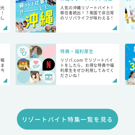
観光
人気の沖縄リゾートバイト！
し！
移住者続出！？南国で非日常
始し
のリゾバライフが味わえる！
特典・福利厚生
情報
リゾバ.com でリゾートバイ
しま
トをしたら、お得な特典や福
も今
利厚生をぜひ利用してみてく
ださいね！
リゾートバイト特集一覧を見る