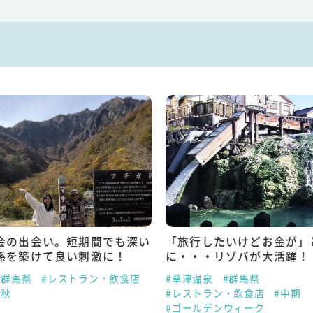
会の出会い。短期間でも深い
「旅行したいけどお金が」
係を築けて良い刺激に！
に・・・リゾバが大活躍！
#群馬県
#レストラン・飲食店
#草津温泉
#群馬県
#秋
#レストラン・飲食店
#中期
#ゴールデンウィーク