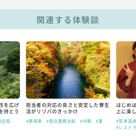
関連する体験談
性を広げ
担当者の対応の良さと安定した寮生
はじめ
を持とう
活がリゾバのきっかけ
上に楽
務全般
#群馬県
#宿泊業務全般
#中期
#夏
#草津温
#レスト