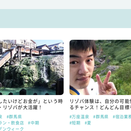
したいけどお金が」という時
リゾバ体験は、自分の可能
・リゾバが大活躍！
るチャンス！どんどん目標
泉
#群馬県
#万座温泉
#群馬県
#宿泊業
ラン・飲食店
#中期
#短期
#夏
デンウィーク