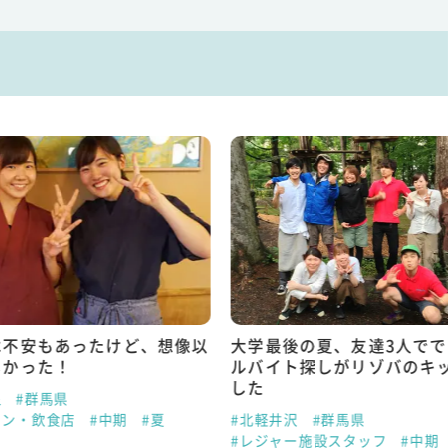
は不安もあったけど、想像以
大学最後の夏、友達3人で
しかった！
ルバイト探しがリゾバのキ
した
泉
#群馬県
ラン・飲食店
#中期
#夏
#北軽井沢
#群馬県
#レジャー施設スタッフ
#中期