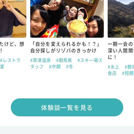
たけど、想
「自分を変えられるかも！？」
一期一会の
！
自分探しがリゾバのきっかけ
深い人間関
に！
#レストラ
#草津温泉
#群馬県
#スキー場ス
#夏
タッフ
#中期
#冬
#水上
#群
食店
#短
体験談一覧を見る