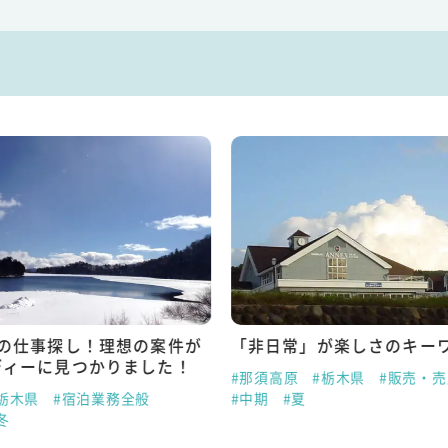
での仕事探し！理想の案件が
「非日常」が楽しさのキー
ディーに見つかりました！
#那須高原
#栃木県
#販売・
栃木県
#宿泊業務全般
#中期
#夏
冬