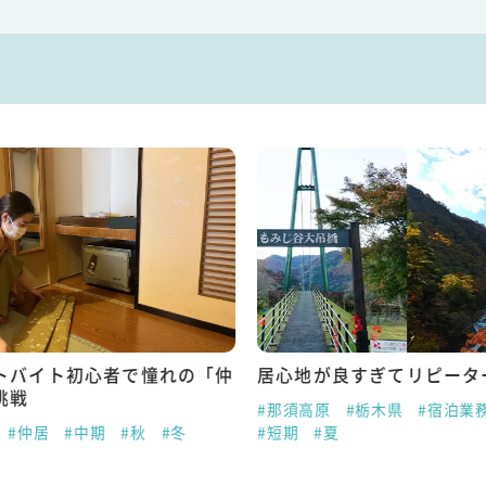
トバイト初心者で憧れの「仲
居心地が良すぎてリピータ
挑戦
#那須高原
#栃木県
#宿泊業
#仲居
#中期
#秋
#冬
#短期
#夏