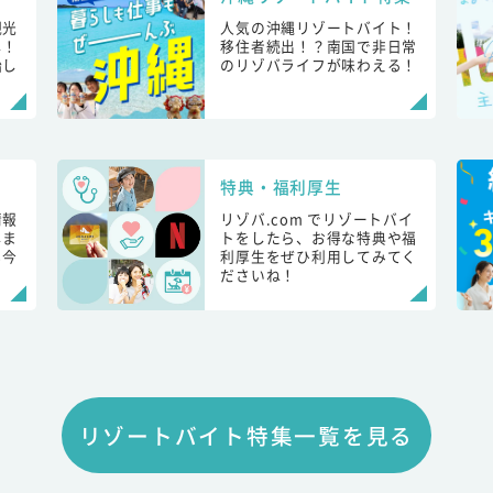
観光
人気の沖縄リゾートバイト！
し！
移住者続出！？南国で非日常
始し
のリゾバライフが味わえる！
特典・福利厚生
情報
リゾバ.com でリゾートバイ
しま
トをしたら、お得な特典や福
も今
利厚生をぜひ利用してみてく
ださいね！
リゾートバイト特集一覧を見る