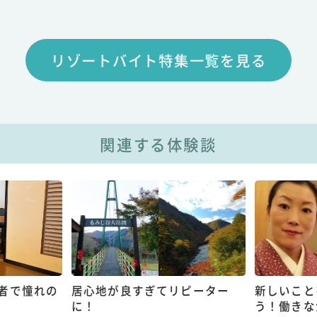
リゾートバイト特集一覧を見る
関連する体験談
者で憧れの
居心地が良すぎてリピーター
新しいこと
に！
う！働きな