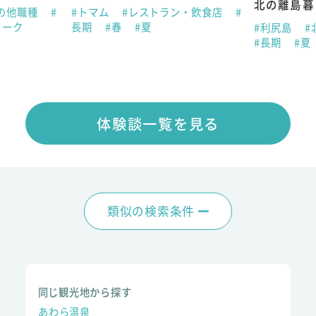
北の離島暮
の他職種
#
#トマム
#レストラン・飲食店
#
ィーク
長期
#春
#夏
#利尻島
#
#長期
#夏
体験談一覧を見る
類似の検索条件
同じ観光地から探す
あわら温泉