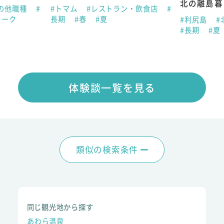
北の離島暮
の他職種
#
#トマム
#レストラン・飲食店
#
ィーク
長期
#春
#夏
#利尻島
#
#長期
#夏
体験談一覧を見る
類似の検索条件
同じ観光地から探す
あわら温泉