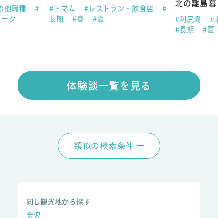
北の離島暮
の他職種
#
#トマム
#レストラン・飲食店
#
ィーク
長期
#春
#夏
#利尻島
#
#長期
#夏
体験談一覧を見る
類似の検索条件
同じ観光地から探す
金沢