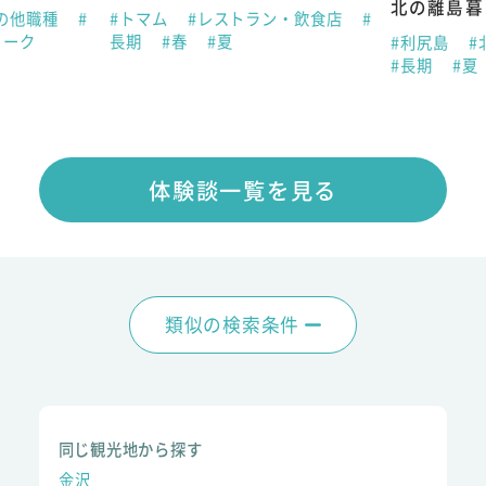
北の離島暮
の他職種
#
#トマム
#レストラン・飲食店
#
ィーク
長期
#春
#夏
#利尻島
#
#長期
#夏
体験談一覧を見る
類似の検索条件
同じ観光地から探す
金沢