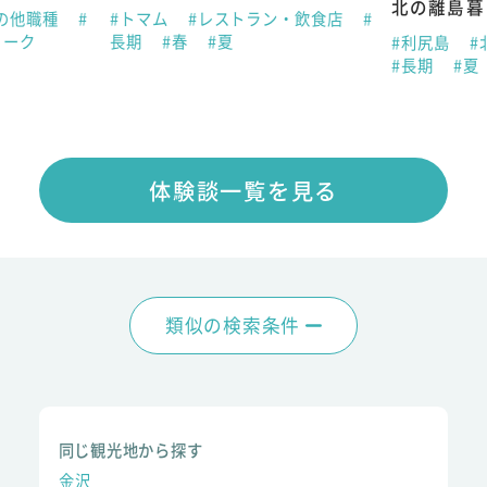
北の離島暮
の他職種
#
#トマム
#レストラン・飲食店
#
ィーク
長期
#春
#夏
#利尻島
#
#長期
#夏
体験談一覧を見る
類似の検索条件
同じ観光地から探す
金沢