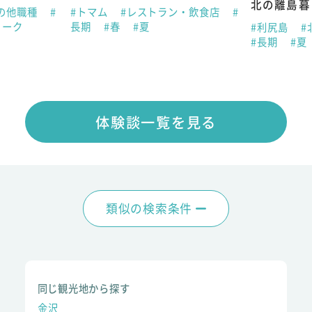
北の離島暮
の他職種
#
#トマム
#レストラン・飲食店
#
ィーク
長期
#春
#夏
#利尻島
#
#長期
#夏
体験談一覧を見る
類似の検索条件
同じ観光地から探す
金沢