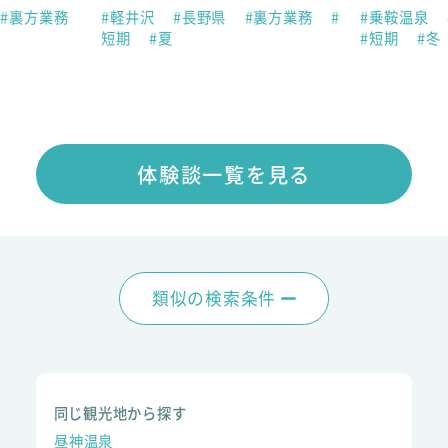
#裏方業務
#軽井沢
#長野県
#裏方業務
#
#乗鞍温泉
短期
#夏
#短期
#冬
体験談一覧を見る
類似の検索条件
同じ観光地から探す
昼神温泉