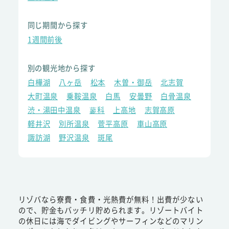
同じ期間から探す
1週間前後
別の観光地から探す
白樺湖
八ヶ岳
松本
木曽・御岳
北志賀
大町温泉
乗鞍温泉
白馬
安曇野
白骨温泉
渋・湯田中温泉
蓼科
上高地
志賀高原
軽井沢
別所温泉
菅平高原
車山高原
諏訪湖
野沢温泉
斑尾
リゾバなら寮費・食費・光熱費が無料！出費が少ない
ので、貯金もバッチリ貯められます。リゾートバイト
の休日には海でダイビングやサーフィンなどのマリン