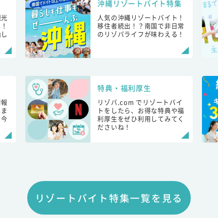
沖縄リゾートバイト特集
観光
人気の沖縄リゾートバイト！
し！
移住者続出！？南国で非日常
始し
のリゾバライフが味わえる！
特典・福利厚生
情報
リゾバ.com でリゾートバイ
しま
トをしたら、お得な特典や福
も今
利厚生をぜひ利用してみてく
ださいね！
リゾートバイト特集一覧を見る