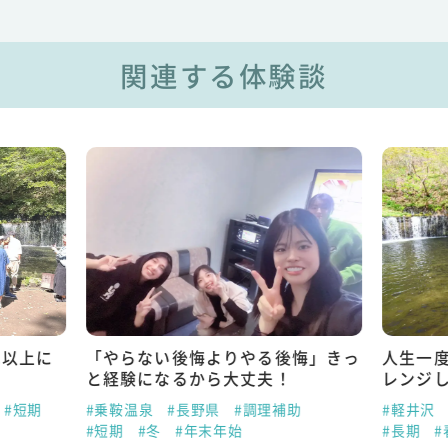
関連する体験談
れ以上に
「やらない後悔よりやる後悔」きっ
人生一
と経験になるから大丈夫！
レンジ
#短期
#乗鞍温泉
#長野県
#調理補助
#軽井沢
#短期
#冬
#年末年始
#長期
#