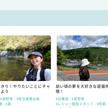
度きり！やりたいことにチャ
幼い頃の夢を大好きな遊園
しよう
現！
#長野県
#宿泊業務全般
#白樺湖
#長野県
春
#夏
#レジャー施設スタッフ
#短期