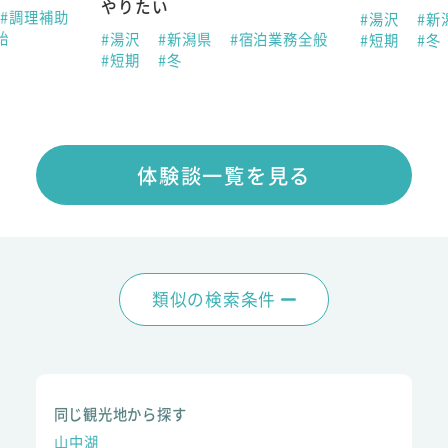
やりたい
#調理補助
#湯沢
#新
始
#湯沢
#新潟県
#宿泊業務全般
#短期
#冬
#短期
#冬
体験談一覧を見る
類似の検索条件
同じ観光地から探す
山中湖