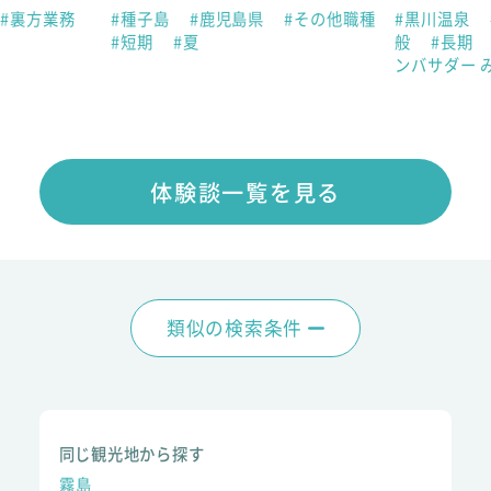
#裏方業務
#種子島
#鹿児島県
#その他職種
#黒川温泉
#短期
#夏
般
#長期
ンバサダー 
体験談一覧を見る
類似の検索条件
同じ観光地から探す
霧島