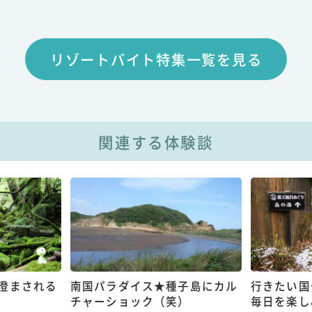
リゾートバイト特集一覧を見る
関連する体験談
澄まされる
南国パラダイス★種子島にカル
行きたい国
チャーショック（笑）
毎日を楽し