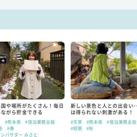
い国や場所がたくさん！毎日
新しい景色と人との出会い
みながら貯金できる
は得られない刺激がある！
泉
#熊本県
#宿泊業務全般
#天草
#熊本県
#宿泊業務全般
冬
#春
#短期
#秋
アンバサダー みさと