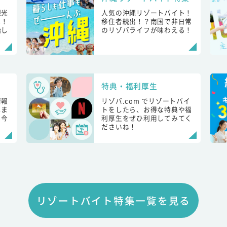
観光
人気の沖縄リゾートバイト！
し！
移住者続出！？南国で非日常
始し
のリゾバライフが味わえる！
特典・福利厚生
情報
リゾバ.com でリゾートバイ
しま
トをしたら、お得な特典や福
も今
利厚生をぜひ利用してみてく
ださいね！
リゾートバイト特集一覧を見る