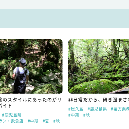
旅のスタイルにあったのがリ
非日常だから、研ぎ澄まさ
バイト
#屋久島
#鹿児島県
#裏方業
#鹿児島県
#中期
#秋
ラン・飲食店
#中期
#夏
#秋