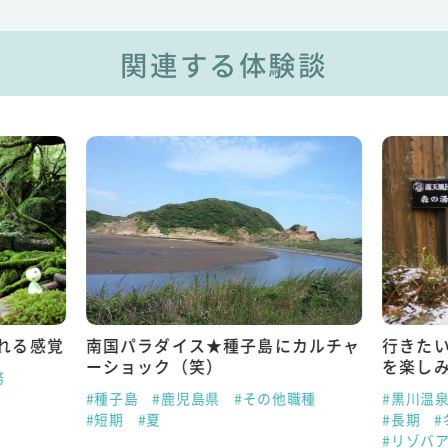
関連する体験談
れる感覚
南国パラダイス★種子島にカルチャ
行きた
ーショック（笑）
を楽し
務
#種子島
#鹿児島県
#その他職種
#黒川温
#短期
#夏
#長期
#
#リゾバ