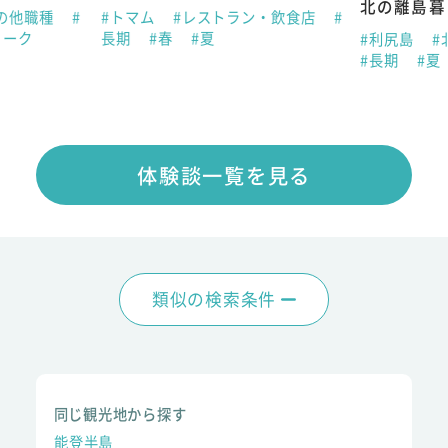
北の離島暮
の他職種
#
#トマム
#レストラン・飲食店
#
ィーク
長期
#春
#夏
#利尻島
#
#長期
#夏
体験談一覧を見る
類似の検索条件
同じ観光地から探す
能登半島