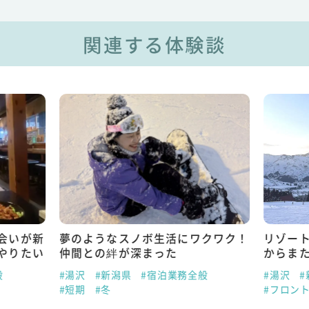
関連する体験談
会いが新
夢のようなスノボ生活にワクワク！
リゾー
やりたい
仲間との絆が深まった
からま
般
#湯沢
#新潟県
#宿泊業務全般
#湯沢
#
#短期
#冬
#フロン