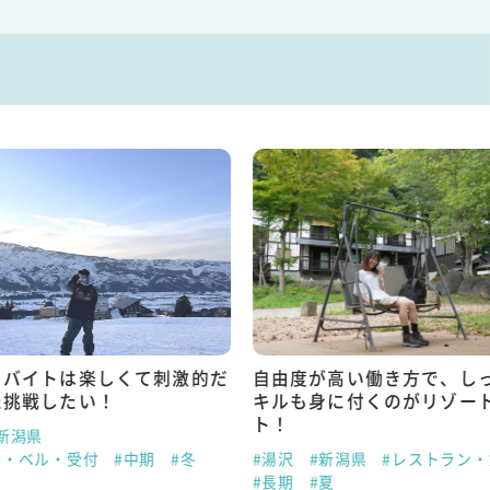
トバイトは楽しくて刺激的だ
自由度が高い働き方で、し
た挑戦したい！
キルも身に付くのがリゾー
ト！
新潟県
ト・ベル・受付
#中期
#冬
#湯沢
#新潟県
#レストラン
#長期
#夏