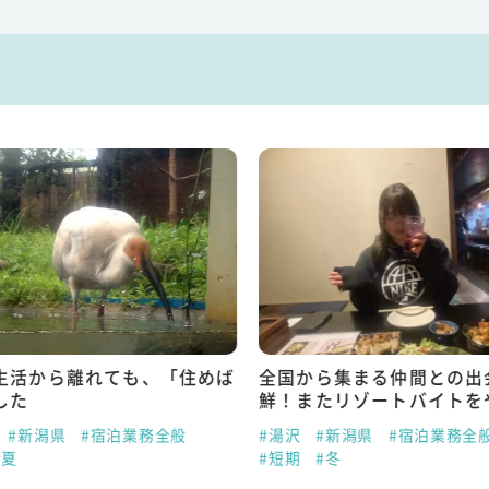
生活から離れても、「住めば
全国から集まる仲間との出
した
鮮！またリゾートバイトを
#新潟県
#宿泊業務全般
#湯沢
#新潟県
#宿泊業務全
#夏
#短期
#冬