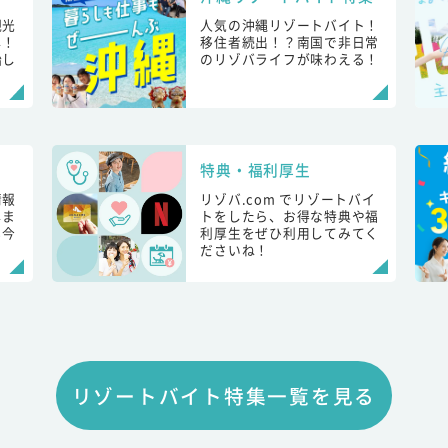
観光
人気の沖縄リゾートバイト！
し！
移住者続出！？南国で非日常
始し
のリゾバライフが味わえる！
特典・福利厚生
情報
リゾバ.com でリゾートバイ
しま
トをしたら、お得な特典や福
も今
利厚生をぜひ利用してみてく
ださいね！
リゾートバイト特集一覧を見る