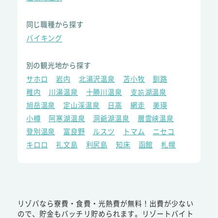
同じ職種から探す
バイキング
別の観光地から探す
サホロ
岩内
北湯沢温泉
苫小牧
釧路
稚内
川湯温泉
十勝川温泉
支笏湖温泉
旭岳温泉
定山渓温泉
日高
網走
美瑛
小樽
阿寒湖温泉
洞爺湖温泉
層雲峡温泉
登別温泉
富良野
ルスツ
トマム
ニセコ
キロロ
礼文島
利尻島
知床
函館
札幌
リゾバなら寮費・食費・光熱費が無料！出費が少ない
ので、貯金もバッチリ貯められます。リゾートバイト