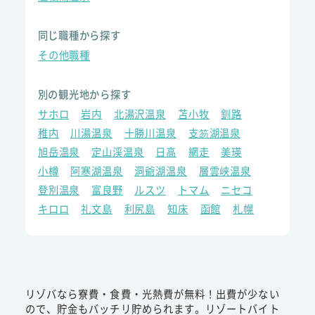
同じ職種から探す
その他職種
別の観光地から探す
サホロ
岩内
北湯沢温泉
苫小牧
釧路
稚内
川湯温泉
十勝川温泉
支笏湖温泉
旭岳温泉
定山渓温泉
日高
網走
美瑛
小樽
阿寒湖温泉
洞爺湖温泉
層雲峡温泉
登別温泉
富良野
ルスツ
トマム
ニセコ
キロロ
礼文島
利尻島
知床
函館
札幌
リゾバなら寮費・食費・光熱費が無料！出費が少ない
ので、貯金もバッチリ貯められます。リゾートバイト