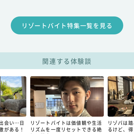
リゾートバイト特集一覧を見る
関連する体験談
出会い…日
リゾートバイトは価値観や生活
リゾバは踏
激がある！
リズムを一度リセットできる絶
るけど、得