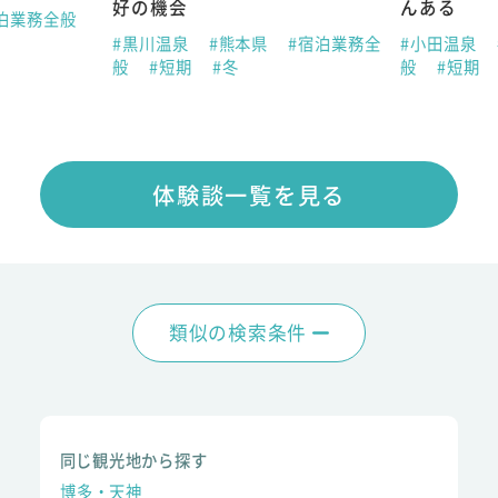
好の機会
んある
泊業務全般
#黒川温泉
#熊本県
#宿泊業務全
#小田温泉
般
#短期
#冬
般
#短期
体験談一覧を見る
類似の検索条件
同じ観光地から探す
博多・天神