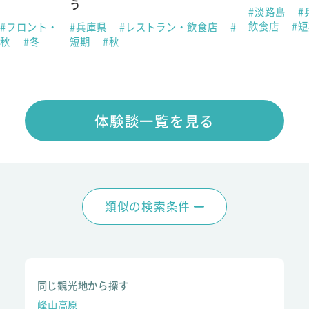
う
#淡路島
#
飲食店
#
#フロント・
#兵庫県
#レストラン・飲食店
#
#秋
#冬
短期
#秋
体験談一覧を見る
類似の検索条件
同じ観光地から探す
峰山高原