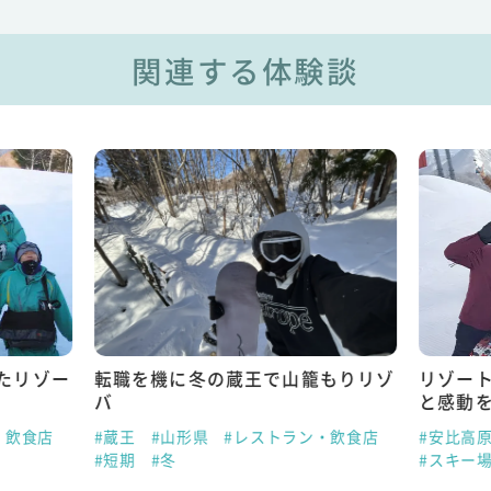
関連する体験談
たリゾー
転職を機に冬の蔵王で山籠もりリゾ
リゾー
バ
と感動
・飲食店
#蔵王
#山形県
#レストラン・飲食店
#安比高
#短期
#冬
#スキー