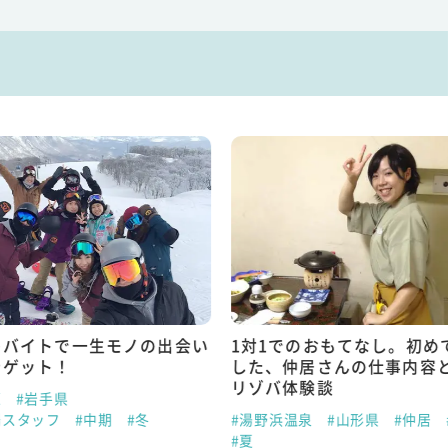
トバイトで一生モノの出会い
1対1でのおもてなし。初め
をゲット！
した、仲居さんの仕事内容
リゾバ体験談
原
#岩手県
場スタッフ
#中期
#冬
#湯野浜温泉
#山形県
#仲居
#夏