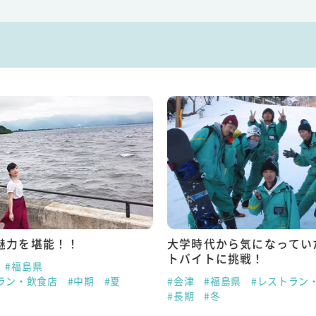
魅力を堪能！！
大学時代から気になってい
トバイトに挑戦！
#福島県
ラン・飲食店
#中期
#夏
#会津
#福島県
#レストラン
#長期
#冬