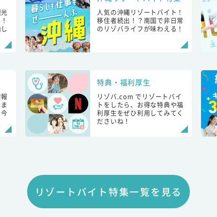
観光
人気の沖縄リゾートバイト！
し！
移住者続出！？南国で非日常
始し
のリゾバライフが味わえる！
特典・福利厚生
情報
リゾバ.com でリゾートバイ
しま
トをしたら、お得な特典や福
も今
利厚生をぜひ利用してみてく
ださいね！
リゾートバイト特集一覧を見る