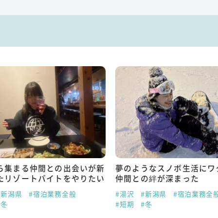
ら集まる仲間との出会いが新
夢のようなスノボ生活にワ
たリゾートバイトをやりたい
仲間との絆が深まった
#新潟県
#宿泊業務全般
#湯沢
#新潟県
#宿泊業務全
#冬
#短期
#冬