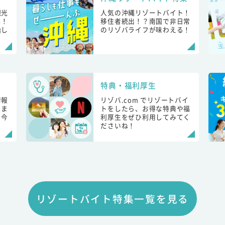
観光
人気の沖縄リゾートバイト！
し！
移住者続出！？南国で非日常
始し
のリゾバライフが味わえる！
特典・福利厚生
情報
リゾバ.com でリゾートバイ
しま
トをしたら、お得な特典や福
も今
利厚生をぜひ利用してみてく
ださいね！
リゾートバイト特集一覧を見る