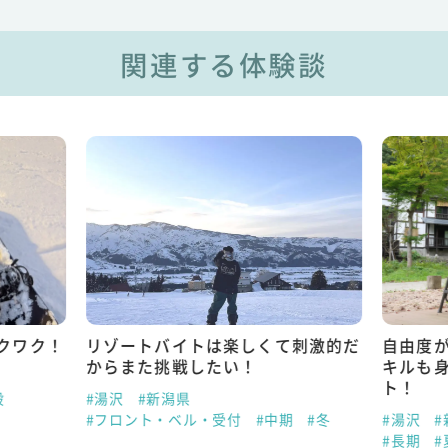
関連する体験談
クワク！
リゾートバイトは楽しくて刺激的だ
自由度
からまた挑戦したい！
キルも
ト！
般
#湯沢
#新潟県
#フロント・ベル・受付
#中期
#冬
#湯沢
#
#長期
#