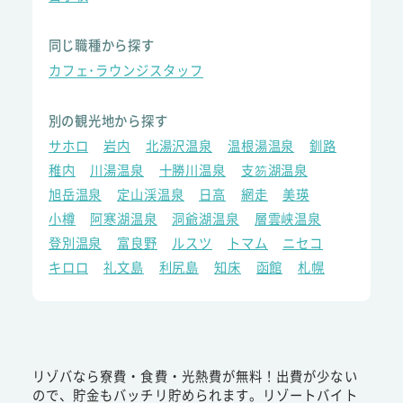
同じ職種から探す
カフェ･ラウンジスタッフ
別の観光地から探す
サホロ
岩内
北湯沢温泉
温根湯温泉
釧路
稚内
川湯温泉
十勝川温泉
支笏湖温泉
旭岳温泉
定山渓温泉
日高
網走
美瑛
小樽
阿寒湖温泉
洞爺湖温泉
層雲峡温泉
登別温泉
富良野
ルスツ
トマム
ニセコ
キロロ
礼文島
利尻島
知床
函館
札幌
リゾバなら寮費・食費・光熱費が無料！出費が少ない
ので、貯金もバッチリ貯められます。リゾートバイト