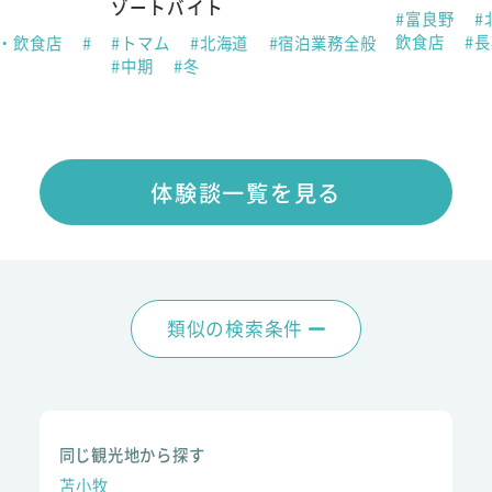
ゾートバイト
#富良野
#
飲食店
#
ン・飲食店
#
#トマム
#北海道
#宿泊業務全般
#中期
#冬
体験談一覧を見る
類似の検索条件
同じ観光地から探す
苫小牧