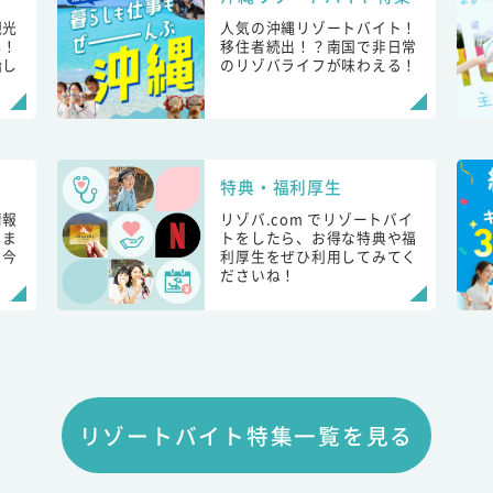
観光
人気の沖縄リゾートバイト！
し！
移住者続出！？南国で非日常
始し
のリゾバライフが味わえる！
特典・福利厚生
情報
リゾバ.com でリゾートバイ
しま
トをしたら、お得な特典や福
も今
利厚生をぜひ利用してみてく
ださいね！
リゾートバイト特集一覧を見る