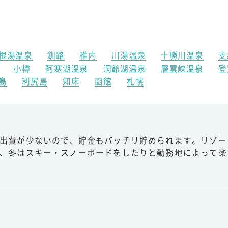
根湯温泉
釧路
稚内
川湯温泉
十勝川温泉
支
小樽
阿寒湖温泉
洞爺湖温泉
層雲峡温泉
登
島
利尻島
知床
函館
札幌
出費が少ないので、貯金もバッチリ貯められます。リゾー
、冬はスキー・スノーボードをしたりと勤務地によって楽