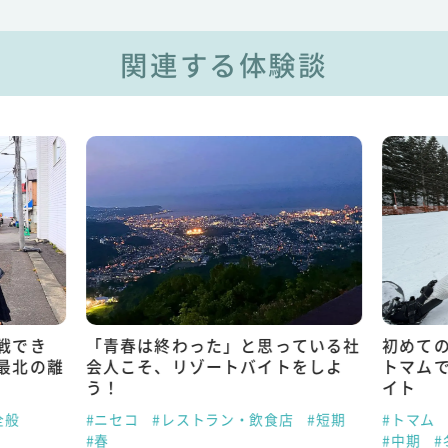
関連する体験談
戦でき
「青春は終わった」と思っている社
初めて
最北の離
会人こそ、リゾートバイトをしよ
トマム
う！
イト
全般
#ニセコ
#レストラン・飲食店
#短期
#トマム
#春
#中期
#