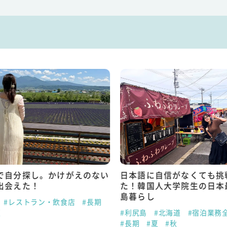
で自分探し。かけがえのない
日本語に自信がなくても挑
出会えた！
た！韓国人大学院生の日本
島暮らし
#レストラン・飲食店
#長期
夏
#利尻島
#北海道
#宿泊業務
#長期
#夏
#秋