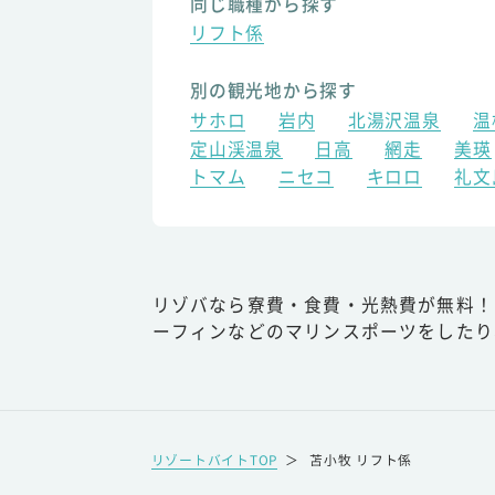
同じ職種から探す
リフト係
別の観光地から探す
サホロ
岩内
北湯沢温泉
温
定山渓温泉
日高
網走
美瑛
トマム
ニセコ
キロロ
礼文
リゾバなら寮費・食費・光熱費が無料！
ーフィンなどのマリンスポーツをしたり
リゾートバイトTOP
＞
苫小牧 リフト係